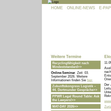
Navigation
HOME
ONLINE-NEWS
E-PAP
überspringen
Navigation
überspringen
Weitere Termine
Elo
11.0
Recyclingfähigkeit nach
Mindeststandard>>
Axel
nach
Online-Seminar
. Zeit: 03.
Ents
September 2026. Weitere
Orie
Informationen finden Sie
hier
.
Der 
Zukunftskongress Logistik –
Leit
44. Dortmunder Gespräche>>
Unt
Rekr
PPWR Legal Round Table: Ask
the Lawyers!>>
www
MAT-DAY 2026>>
Zurü