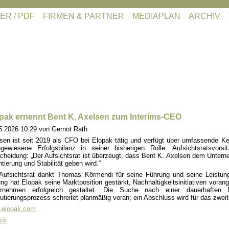
ER / PDF
FIRMEN & PARTNER
MEDIAPLAN
ARCHIV
pak ernennt Bent K. Axelsen zum Interims-CEO
5.2026 10:29
von Gernot Rath
sen ist seit 2019 als CFO bei Elopak tätig und verfügt über umfassende 
gewiesene Erfolgsbilanz in seiner bisherigen Rolle. Aufsichtsratsvors
cheidung: „Der Aufsichtsrat ist überzeugt, dass Bent K. Axelsen dem Unter
ntierung und Stabilität geben wird.“
Aufsichtsrat dankt Thomas Körmendi für seine Führung und seine Leistun
ung hat Elopak seine Marktposition gestärkt, Nachhaltigkeitsinitiativen vora
ernehmen erfolgreich gestaltet. Die Suche nach einer dauerhaften Na
utierungsprozess schreitet planmäßig voran; ein Abschluss wird für das zweit
.elopak.com
ck