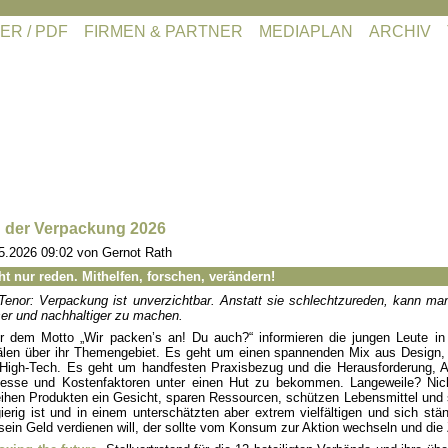
ER / PDF
FIRMEN & PARTNER
MEDIAPLAN
ARCHIV
 der Verpackung 2026
5.2026 09:02
von Gernot Rath
ht nur reden. Mithelfen, forschen, verändern!
Tenor: Verpackung ist unverzichtbar. Anstatt sie schlechtzureden, kann man
er und nachhaltiger zu machen.
r dem Motto „Wir packen’s an! Du auch?“ informieren die jungen Leute in 
len über ihr Themengebiet. Es geht um einen spannenden Mix aus Design, w
High-Tech. Es geht um handfesten Praxisbezug und die Herausforderung, A
esse und Kostenfaktoren unter einen Hut zu bekommen. Langeweile? Nich
eihen Produkten ein Gesicht, sparen Ressourcen, schützen Lebensmittel und 
ierig ist und in einem unterschätzten aber extrem vielfältigen und sich stä
sein Geld verdienen will, der sollte vom Konsum zur Aktion wechseln und die