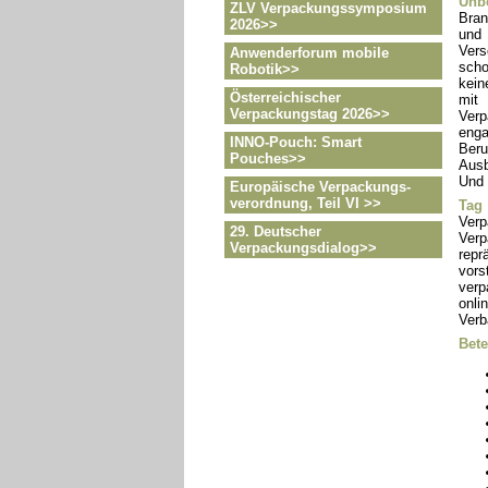
Unbo
ZLV Verpackungssymposium
Bran
2026>>
und 
Vers
Anwenderforum mobile
scho
Robotik>>
kein
Österreichischer
mit 
Verpackungstag 2026>>
Verp
enga
INNO-Pouch: Smart
Ber
Pouches>>
Ausb
Und 
Europäische Verpackungs-
verordnung, Teil VI >>
Tag
Verp
29. Deutscher
Verp
Verpackungsdialog>>
rep
vors
verp
onli
Verb
Bete