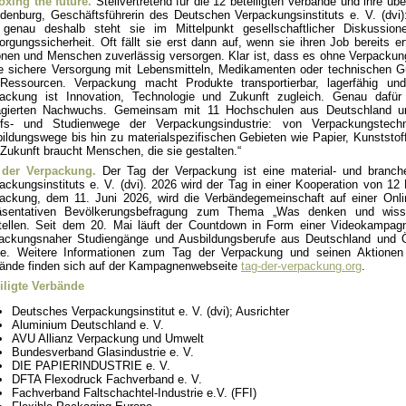
xing the future.
Stellvertretend für die 12 beteiligten Verbände und ihre ü
denburg, Geschäftsführerin des Deutschen Verpackungsinstituts e. V. (dvi
genau deshalb steht sie im Mittelpunkt gesellschaftlicher Diskussio
orgungssicherheit. Oft fällt sie erst dann auf, wenn sie ihren Job bereits e
nen und Menschen zuverlässig versorgen. Klar ist, dass es ohne Verpackung 
e sichere Versorgung mit Lebensmitteln, Medikamenten oder technischen 
Ressourcen. Verpackung macht Produkte transportierbar, lagerfähig un
ackung ist Innovation, Technologie und Zukunft zugleich. Genau dafü
gierten Nachwuchs. Gemeinsam mit 11 Hochschulen aus Deutschland und 
ufs- und Studienwege der Verpackungsindustrie: von Verpackungstec
ildungswege bis hin zu materialspezifischen Gebieten wie Papier, Kunststof
Zukunft braucht Menschen, die sie gestalten.“
 der Verpackung.
Der Tag der Verpackung ist eine material- und branche
ackungsinstituts e. V. (dvi). 2026 wird der Tag in einer Kooperation von 1
ackung, dem 11. Juni 2026, wird die Verbändegemeinschaft auf einer Onli
räsentativen Bevölkerungsbefragung zum Thema „Was denken und wiss
tellen. Seit dem 20. Mai läuft der Countdown in Form einer Videokampag
ackungsnaher Studiengänge und Ausbildungsberufe aus Deutschland und Ös
ne. Weitere Informationen zum Tag der Verpackung und seinen Aktionen
ände finden sich auf der Kampagnenwebseite
tag-der-verpackung.org
.
iligte Verbände
Deutsches Verpackungsinstitut e. V. (dvi); Ausrichter
Aluminium Deutschland e. V.
AVU Allianz Verpackung und Umwelt
Bundesverband Glasindustrie e. V.
DIE PAPIERINDUSTRIE e. V.
DFTA Flexodruck Fachverband e. V.
Fachverband Faltschachtel-Industrie e.V. (FFI)