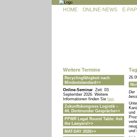
Navigation
HOME
ONLINE-NEWS
E-PAP
überspringen
Navigation
überspringen
Weitere Termine
Tag
26.0
Recyclingfähigkeit nach
Mindeststandard>>
Nic
Online-Seminar
. Zeit: 03.
Der 
September 2026. Weitere
bess
Informationen finden Sie
hier
.
Unte
Zukunftskongress Logistik –
Kanä
44. Dortmunder Gespräche>>
und 
Proz
PPWR Legal Round Table: Ask
verl
the Lawyers!>>
neug
und 
MAT-DAY 2026>>