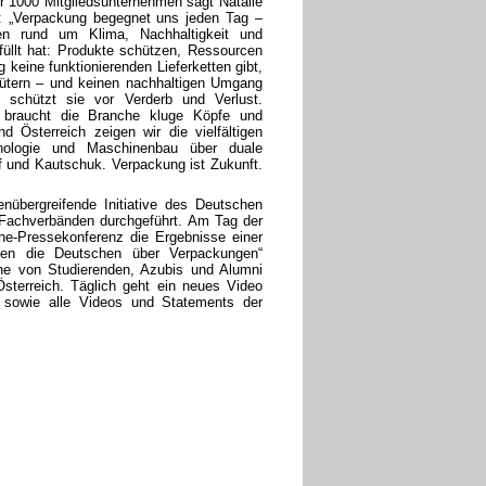
ber 1000 Mitgliedsunternehmen sagt Natalie
): „Verpackung begegnet uns jeden Tag –
nen rund um Klima, Nachhaltigkeit und
rfüllt hat: Produkte schützen, Ressourcen
keine funktionierenden Lieferketten gibt,
Gütern – und keinen nachhaltigen Umgang
d schützt sie vor Verderb und Verlust.
r braucht die Branche kluge Köpfe und
Österreich zeigen wir die vielfältigen
hnologie und Maschinenbau über duale
f und Kautschuk. Verpackung ist Zukunft.
nübergreifende Initiative des Deutschen
2 Fachverbänden durchgeführt. Am Tag der
ne-Pressekonferenz die Ergebnisse einer
en die Deutschen über Verpackungen“
ne von Studierenden, Azubis und Alumni
terreich. Täglich geht ein neues Video
 sowie alle Videos und Statements der