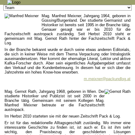
Navigation
überspringen
Mag. Manfred Meixner, Jahrgang 1964, geboren in
Güssing/Burgenland. Der studierte Germanist und
Historiker ist bereits seit 1995 in der Branche tätig.
Genauer gesagt war er bis 2010 für die
Fachzeitschrift austropack zuständig. Seit Herbst 2010 steht er
gemeinsam mit Mag. Gernot Rath hinter der Fachzeitschrift Pack &
Log.
In der Branche bekannt wurde er durch seine etwas anderen Editorials,
die sich in keiner Weise mit dem Thema Verpackung oder Intralogistik
auseinandersetzen. Hier kommt der ehemalige Literat, Lektor und aktive
Kafka-Forscher durch. Aber sein eigentliches Aufgabengebiet umfasst
den Verkauf und die Kundenbetreuung. In diesem hat er sich über die
Jahrzehnte ein hohes Know-how erworben.
m.meixner@packundlog.at
Mag. Gernot Rath, Jahrgang 1968, geboren in Wien. Der
studierte Historiker und Publizist ist seit 2000 in der
Branche tätig. Gemeinsam mit seinem Kollegen Mag.
Manfred Meixner betreute er die Fachzeitschrift
austropack.
Im Herbst 2010 starteten sie mit der neuen Zeitschrift Pack & Log.
Er ist für das redaktionelle Alltagsgeschäft zuständig. Wo immer eine
interessante Geschichte zu finden ist, ist auch er. Es ist ihm sehr
wichtig, den Praxisbezug der geschilderten Lösungen