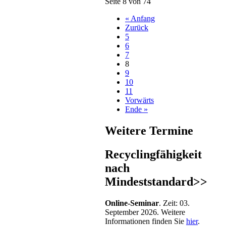
Seite 8 von 74
« Anfang
Zurück
5
6
7
8
9
10
11
Vorwärts
Ende »
Weitere Termine
Recyclingfähigkeit
nach
Mindeststandard>>
Online-Seminar
. Zeit: 03.
September 2026. Weitere
Informationen finden Sie
hier
.