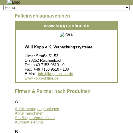
Navigation
überspringen
Falteinschlagmaschinen
www.kopp-online.de
Willi Kopp e.K. Verpackungssysteme
Ulmer Straße 51-53
D-73262 Reichenbach
Tel.: +49 7153 9510 - 0
Fax: +49 7153 9510 - 100
E-Mail:
info@kopp-online.de
www.kopp-online.de
Firmen & Partner nach Produkten
A
Abfallentsorgungsanlagen
Abfüllmaschinen
Alu-Siegel-Verschlüsse
Automatisierung
B