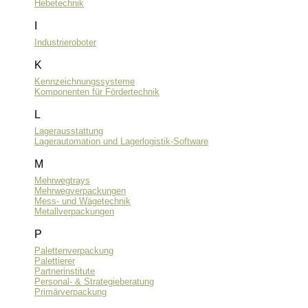
Hebetechnik
I
Industrieroboter
K
Kennzeichnungssysteme
Komponenten für Fördertechnik
L
Lagerausstattung
Lagerautomation und Lagerlogistik-Software
M
Mehrwegtrays
Mehrwegverpackungen
Mess- und Wägetechnik
Metallverpackungen
P
Palettenverpackung
Palettierer
Partnerinstitute
Personal- & Strategieberatung
Primärverpackung