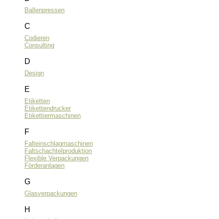
Ballenpressen
C
Codieren
Consulting
D
Design
E
Etiketten
Etikettendrucker
Etikettiermaschinen
F
Falteinschlagmaschinen
Faltschachtelproduktion
Flexible Verpackungen
Förderanlagen
G
Glasverpackungen
H