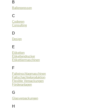
B
Ballenpressen
C
Codieren
Consulting
D
Design
E
Etiketten
Etikettendrucker
Etikettiermaschinen
F
Falteinschlagmaschinen
Faltschachtelproduktion
Flexible Verpackungen
Förderanlagen
G
Glasverpackungen
H