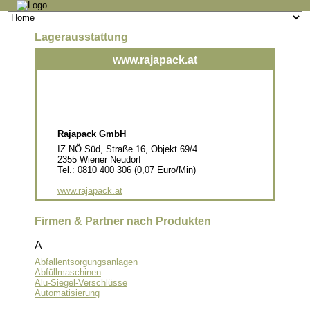
Navigation
überspringen
Lagerausstattung
www.rajapack.at
Rajapack GmbH
IZ NÖ Süd, Straße 16, Objekt 69/4
2355 Wiener Neudorf
Tel.: 0810 400 306 (0,07 Euro/Min)
www.rajapack.at
Firmen & Partner nach Produkten
A
Abfallentsorgungsanlagen
Abfüllmaschinen
Alu-Siegel-Verschlüsse
Automatisierung