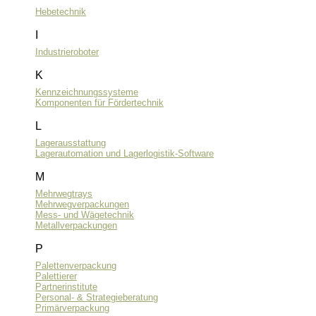
Hebetechnik
I
Industrieroboter
K
Kennzeichnungssysteme
Komponenten für Fördertechnik
L
Lagerausstattung
Lagerautomation und Lagerlogistik-Software
M
Mehrwegtrays
Mehrwegverpackungen
Mess- und Wägetechnik
Metallverpackungen
P
Palettenverpackung
Palettierer
Partnerinstitute
Personal- & Strategieberatung
Primärverpackung